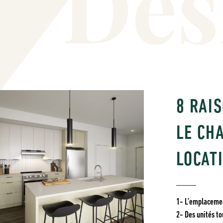
D
e
s
8 RAI
LE CH
LOCAT
1- L’emplacement
2- Des unités to