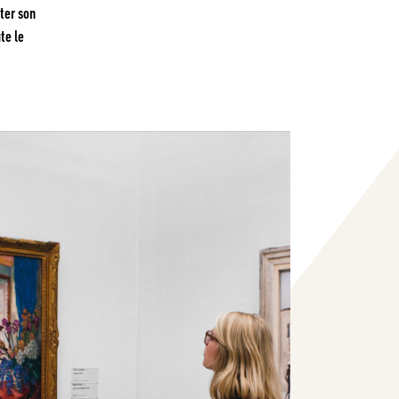
ter son
te le